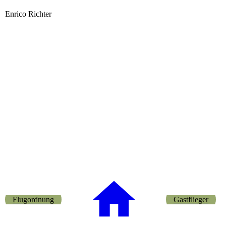
Enrico Richter
enrico_richter
Flugordnung
Gastflieger